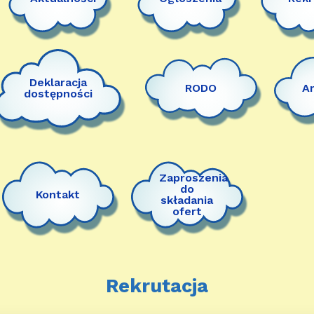
Deklaracja
RODO
A
dostępności
Zaproszenia
do
Kontakt
składania
ofert
Rekrutacja