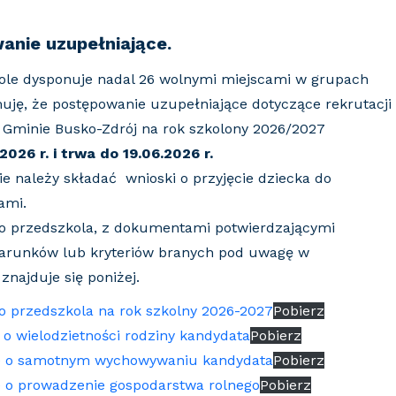
anie uzupełniające.
ole dysponuje nadal 26 wolnymi miejscami w grupach
ormuję, że postępowanie uzupełniające dotyczące rekrutacji
 Gminie Busko-Zdrój na rok szkolony 2026/2027
.2026
r. i trwa
do 19.06.2026 r.
 należy składać wnioski o przyjęcie dziecka do
ami.
do przedszkola, z dokumentami potwierdzającymi
warunków lub kryteriów branych pod uwagę w
najduje się poniżej.
do przedszkola na rok szkolny 2026-2027
Pobierz
 o wielodzietności rodziny kandydata
Pobierz
ie o samotnym wychowywaniu kandydata
Pobierz
e o prowadzenie gospodarstwa rolnego
Pobierz