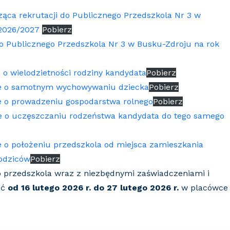
ząca rekrutacji do Publicznego Przedszkola Nr 3 w
 2026/2027
Pobierz
do Publicznego Przedszkola Nr 3 w Busku-Zdroju na rok
 o wielodzietności rodziny kandydata
Pobierz
ie o samotnym wychowywaniu dziecka
Pobierz
e o prowadzeniu gospodarstwa rolnego
Pobierz
ie o uczęszczaniu rodzeństwa kandydata do tego samego
e o położeniu przedszkola od miejsca zamieszkania
rodziców
Pobierz
do przedszkola wraz z niezbędnymi zaświadczeniami i
ać
od 16 lutego 2026 r. do 27 lutego 2026 r.
w placówce