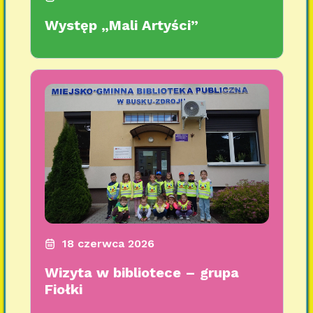
Występ „Mali Artyści”
18 czerwca 2026
Wizyta w bibliotece – grupa
Fiołki