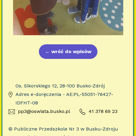
←
wróć do wpisów
Os. Sikorskiego 12, 28-100 Busko-Zdrój
Adres e-doręczenia - AE:PL-55051-76427-
IDFHT-08
pp3@oswiata.busko.pl
41 378 69 23
© Publiczne Przedszkole Nr 3 w Busku-Zdroju