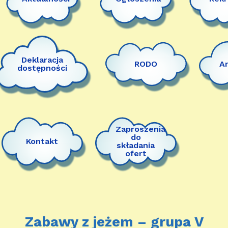
Deklaracja
RODO
A
dostępności
Zaproszenia
do
Kontakt
składania
ofert
Zabawy z jeżem – grupa V