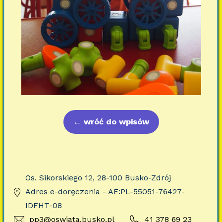
←
wróć do wpisów
Os. Sikorskiego 12, 28-100 Busko-Zdrój
Adres e-doręczenia - AE:PL-55051-76427-
IDFHT-08
pp3@oswiata.busko.pl
41 378 69 23