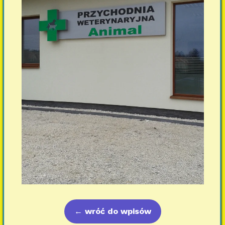
←
wróć do wpisów