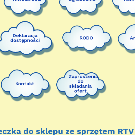
Deklaracja
RODO
A
dostępności
Zaproszenia
do
Kontakt
składania
ofert
czka do sklepu ze sprzętem RTV