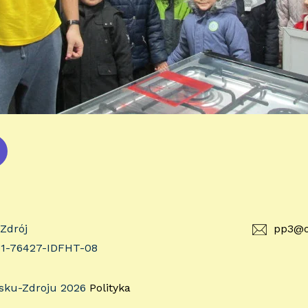
-Zdrój
pp3@o
51-76427-IDFHT-08
usku-Zdroju 2026
Polityka