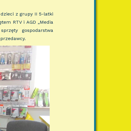
zieci z grupy II 5-latki
zętem RTV i AGD „Media
 sprzęty gospodarstwa
sprzedawcy.