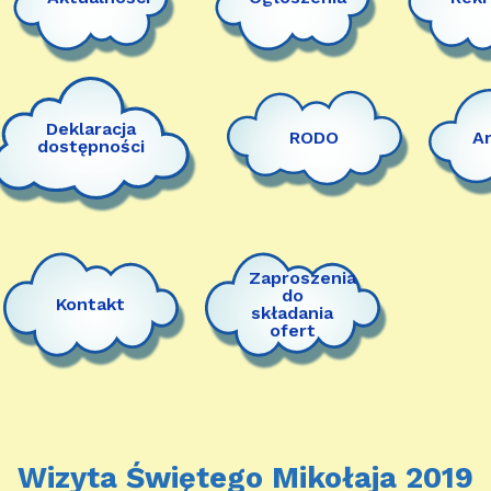
Deklaracja
RODO
A
dostępności
Zaproszenia
do
Kontakt
składania
ofert
Wizyta Świętego Mikołaja 2019