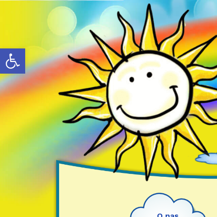
Otwórz pasek narzędzi
O nas