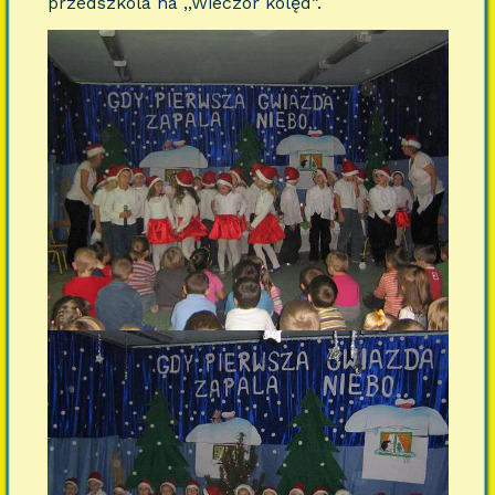
przedszkola na ,,Wieczór kolęd”.