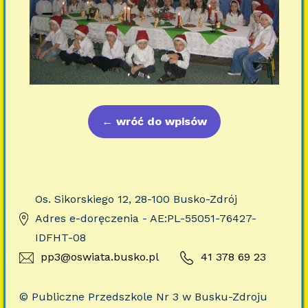
←
wróć do wpisów
Os. Sikorskiego 12, 28-100 Busko-Zdrój
Adres e-doręczenia - AE:PL-55051-76427-
IDFHT-08
pp3@oswiata.busko.pl
41 378 69 23
© Publiczne Przedszkole Nr 3 w Busku-Zdroju