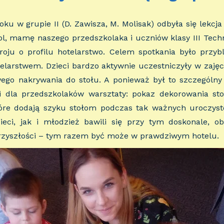
ku w grupie II (D. Zawisza, M. Molisak) odbyła się lekcj
l, mamę naszego przedszkolaka i uczniów klasy III Tech
oju o profilu hotelarstwo. Celem spotkania było przyb
elarstwem. Dzieci bardzo aktywnie uczestniczyły w zajęci
ego nakrywania do stołu. A ponieważ był to szczególny 
i dla przedszkolaków warsztaty: pokaz dekorowania st
tóre dodają szyku stołom podczas tak ważnych uroczysto
zieci, jak i młodzież bawili się przy tym doskonale, ob
rzyszłości – tym razem być może w prawdziwym hotelu.