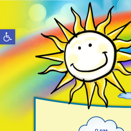
Otwórz pasek narzędzi
O nas