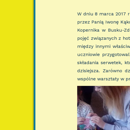
W dniu 8 marca 2017 ro
przez Panią Iwonę Kąko
Kopernika w Busku-Zdr
pojęć związanych z hot
między innymi właściw
uczniowie przygotowal
składania serwetek, k
dzisiejsza. Zarówno d
wspólne warsztaty w p