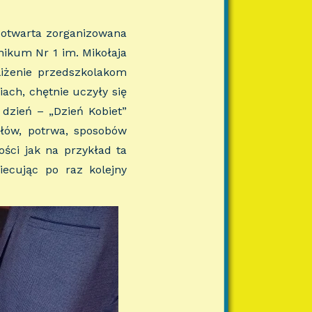
a otwarta zorganizowana
nikum Nr 1 im. Mikołaja
liżenie przedszkolakom
ach, chętnie uczyły się
dzień – „Dzień Kobiet”
ołów, potrwa, sposobów
ści jak na przykład ta
iecując po raz kolejny