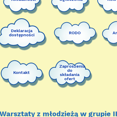
Deklaracja
RODO
A
dostępności
Zaproszenia
do
Kontakt
składania
ofert
Warsztaty z młodzieżą w grupie I