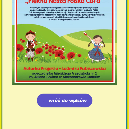
←
wróć do wpisów