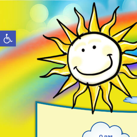
Otwórz pasek narzędzi
O nas