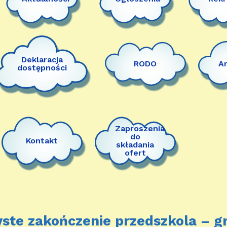
Deklaracja
RODO
A
dostępności
Zaproszenia
do
Kontakt
składania
ofert
ste zakończenie przedszkola – g