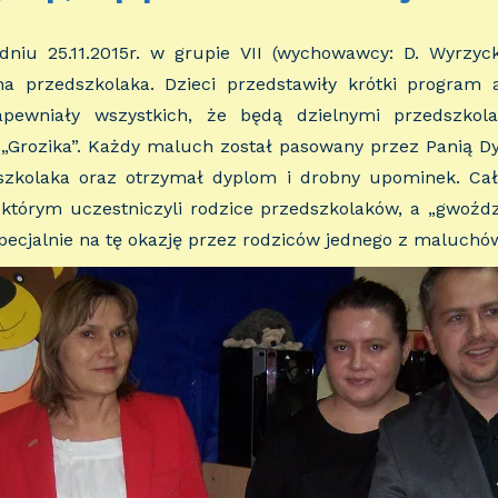
iu 25.11.2015r. w grupie VII (wychowawcy: D. Wyrzyck
a przedszkolaka. Dzieci przedstawiły krótki program 
apewniały wszystkich, że będą dzielnymi przedszkol
„Grozika”. Każdy maluch został pasowany przez Panią Dy
zkolaka oraz otrzymał dyplom i drobny upominek. Cał
 którym uczestniczyli rodzice przedszkolaków, a „gwoź
specjalnie na tę okazję przez rodziców jednego z maluchó