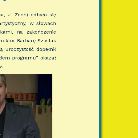
a, J. Zoch) odbyło się
artystyczny, w słowach
akami, na zakończenie
rektor Barbarę Szostak
ą uroczystość dopełnił
dziem programu” okazał
w.