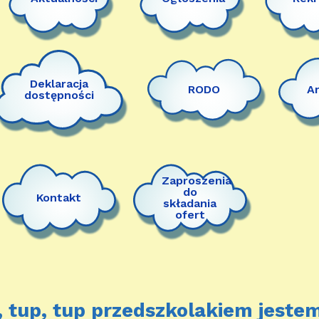
Deklaracja
RODO
A
dostępności
Zaproszenia
do
Kontakt
składania
ofert
, tup, tup przedszkolakiem jestem