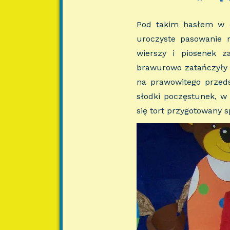
Pod takim hasłem w dn
uroczyste pasowanie n
wierszy i piosenek z
brawurowo zatańczyły 
na prawowitego przeds
słodki poczęstunek, w
się tort przygotowany 