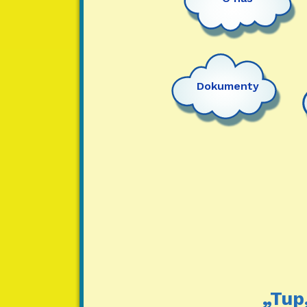
Dokumenty
„Tup