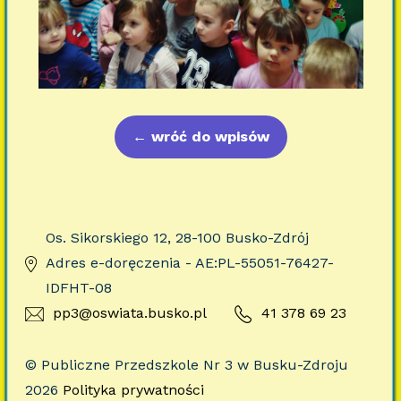
←
wróć do wpisów
Os. Sikorskiego 12, 28-100 Busko-Zdrój
Adres e-doręczenia - AE:PL-55051-76427-
IDFHT-08
pp3@oswiata.busko.pl
41 378 69 23
© Publiczne Przedszkole Nr 3 w Busku-Zdroju
2026
Polityka prywatności