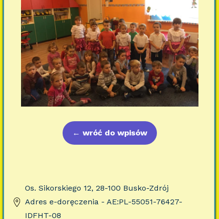
←
wróć do wpisów
Os. Sikorskiego 12, 28-100 Busko-Zdrój
Adres e-doręczenia - AE:PL-55051-76427-
IDFHT-08