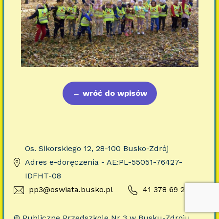
←
wróć do wpisów
Os. Sikorskiego 12, 28-100 Busko-Zdrój
Adres e-doręczenia - AE:PL-55051-76427-
IDFHT-08
pp3@oswiata.busko.pl
41 378 69 23
© Publiczne Przedszkole Nr 3 w Busku-Zdroju