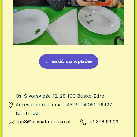
←
wróć do wpisów
Os. Sikorskiego 12, 28-100 Busko-Zdrój
Adres e-doręczenia - AE:PL-55051-76427-
IDFHT-08
pp3@oswiata.busko.pl
41 378 69 23