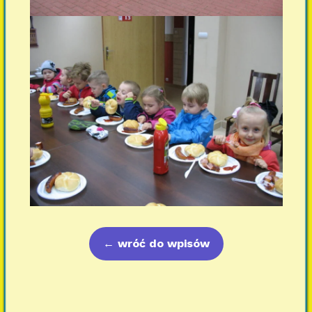
←
wróć do wpisów