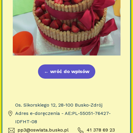
←
wróć do wpisów
Os. Sikorskiego 12, 28-100 Busko-Zdrój
Adres e-doręczenia - AE:PL-55051-76427-
IDFHT-08
pp3@oswiata.busko.pl
41 378 69 23