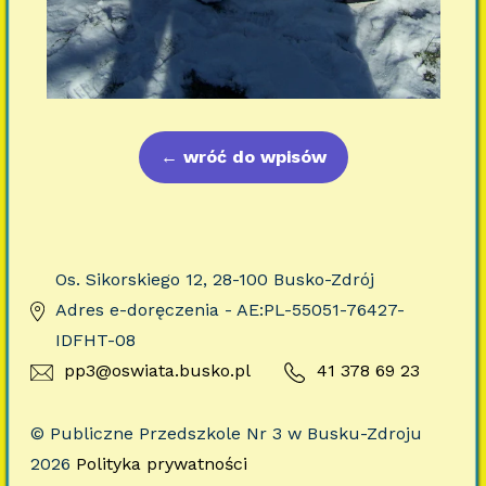
←
wróć do wpisów
Os. Sikorskiego 12, 28-100 Busko-Zdrój
Adres e-doręczenia - AE:PL-55051-76427-
IDFHT-08
pp3@oswiata.busko.pl
41 378 69 23
© Publiczne Przedszkole Nr 3 w Busku-Zdroju
2026
Polityka prywatności