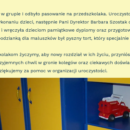
 w grupie I odbyło pasowanie na przedszkolaka. Uroczysto
ykonaniu dzieci, następnie Pani Dyrektor Barbara Szostak
 i wręczyła dzieciom pamiątkowe dyplomy oraz przygoto
odzianką dla maluszków był pyszny tort, który specjalnie 
kolakom życzymy, aby nowy rozdział w ich życiu, przyniósł
zyjemnych chwil w gronie kolegów oraz ciekawych doświ
ziękujemy za pomoc w organizacji uroczystości.