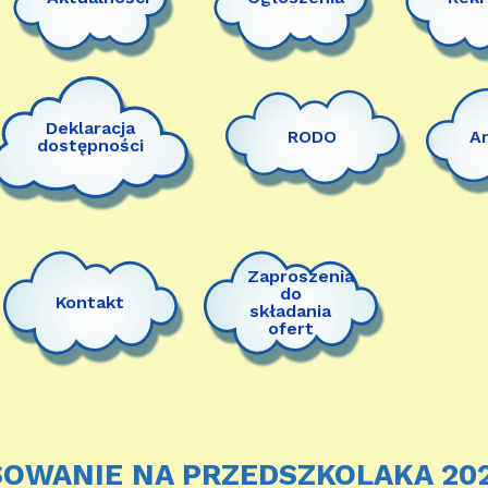
Deklaracja
RODO
A
dostępności
Zaproszenia
do
Kontakt
składania
ofert
OWANIE NA PRZEDSZKOLAKA 2020