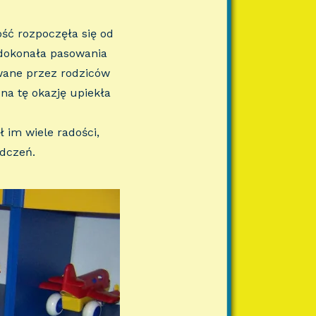
ść rozpoczęła się od
 dokonała pasowania
wane przez rodziców
na tę okazję upiekła
 im wiele radości,
adczeń.