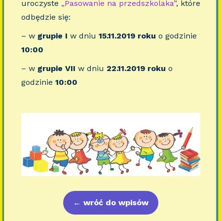
uroczyste
„Pasowanie na przedszkolaka”
, które
odbędzie się:
– w
grupie I
w dniu
15.11.2019 roku
o godzinie
10:00
– w
grupie VII
w dniu
22.11.2019 roku
o
godzinie
10:00
←
wróć do wpisów