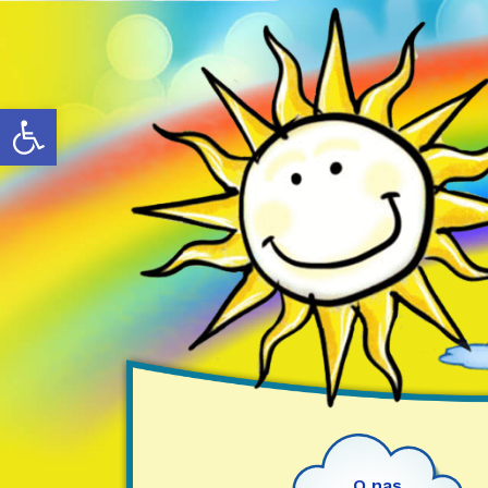
Otwórz pasek narzędzi
O nas