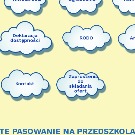
Deklaracja
RODO
A
dostępności
Zaproszenia
do
Kontakt
składania
ofert
E PASOWANIE NA PRZEDSZKOLAK