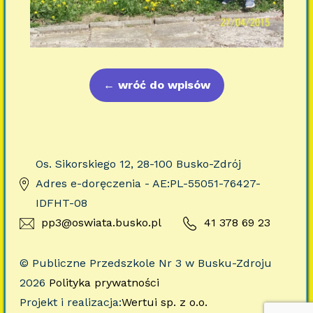
←
wróć do wpisów
Os. Sikorskiego 12, 28-100 Busko-Zdrój
Adres e-doręczenia - AE:PL-55051-76427-
IDFHT-08
pp3@oswiata.busko.pl
41 378 69 23
© Publiczne Przedszkole Nr 3 w Busku-Zdroju
2026
Polityka prywatności
Projekt i realizacja:
Wertui sp. z o.o.