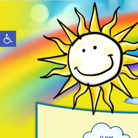
Otwórz pasek narzędzi
O nas