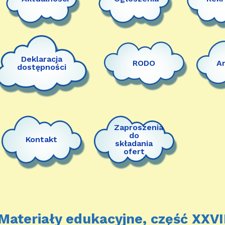
Deklaracja
RODO
A
dostępności
Zaproszenia
do
Kontakt
składania
ofert
Materiały edukacyjne, część XXVI