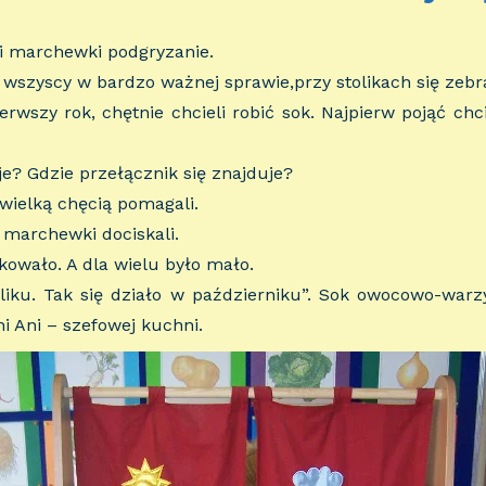
 i marchewki podgryzanie.
 wszyscy w bardzo ważnej sprawie,przy stolikach się zebra
rwszy rok, chętnie chcieli robić sok. Najpierw pojąć chci
je? Gdzie przełącznik się znajduje?
 wielką chęcią pomagali.
marchewki dociskali.
owało. A dla wielu było mało.
liku. Tak się działo w październiku”. Sok owocowo-warzy
i Ani – szefowej kuchni.