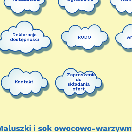
Deklaracja
RODO
A
dostępności
Zaproszenia
do
Kontakt
składania
ofert
Maluszki i sok owocowo-warzywn