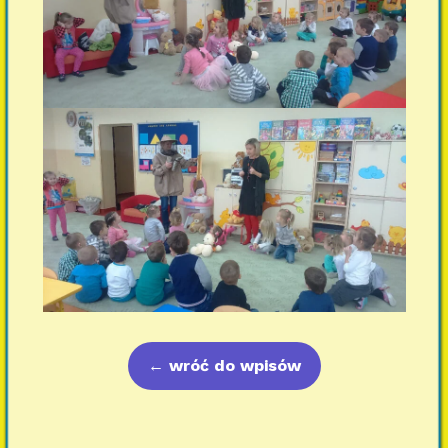
←
wróć do wpisów