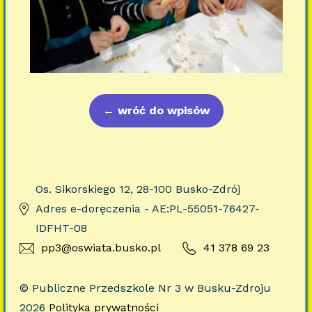
←
wróć do wpisów
Os. Sikorskiego 12, 28-100 Busko-Zdrój
Adres e-doręczenia - AE:PL-55051-76427-
IDFHT-08
pp3@oswiata.busko.pl
41 378 69 23
© Publiczne Przedszkole Nr 3 w Busku-Zdroju
2026
Polityka prywatności