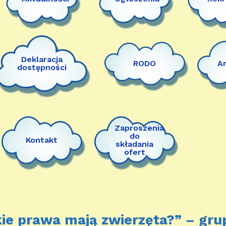
Deklaracja
RODO
A
dostępności
Zaproszenia
do
Kontakt
składania
ofert
ie prawa mają zwierzęta?” – gru