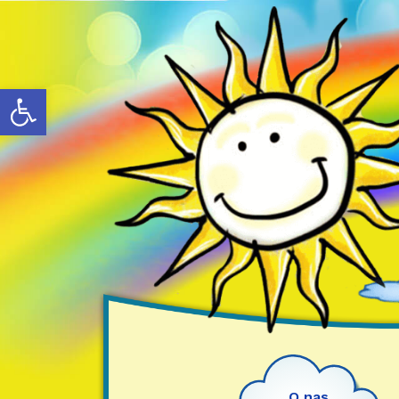
Otwórz pasek narzędzi
O nas