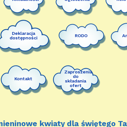
Deklaracja
RODO
A
dostępności
Zaproszenia
do
Kontakt
składania
ofert
Imieninowe kwiaty dla świętego Ta