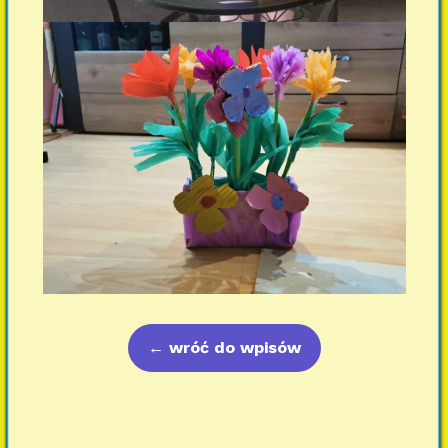
←
wróć do wpisów