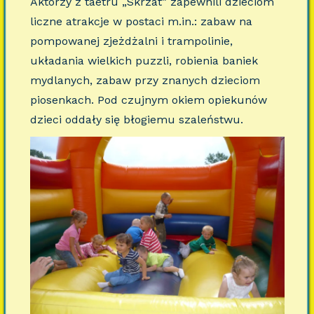
Aktorzy z taetru „Skrzat” zapewnili dzieciom
liczne atrakcje w postaci m.in.: zabaw na
pompowanej zjeżdżalni i trampolinie,
układania wielkich puzzli, robienia baniek
mydlanych, zabaw przy znanych dzieciom
piosenkach. Pod czujnym okiem opiekunów
dzieci oddały się błogiemu szaleństwu.