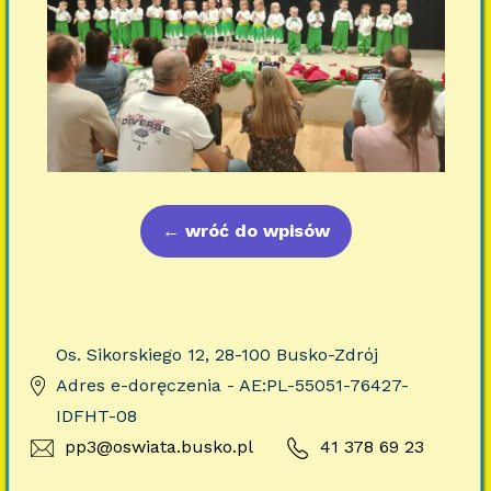
←
wróć do wpisów
Os. Sikorskiego 12, 28-100 Busko-Zdrój
Adres e-doręczenia - AE:PL-55051-76427-
IDFHT-08
pp3@oswiata.busko.pl
41 378 69 23