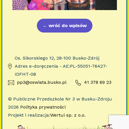
←
wróć do wpisów
Os. Sikorskiego 12, 28-100 Busko-Zdrój
Adres e-doręczenia - AE:PL-55051-76427-
IDFHT-08
pp3@oswiata.busko.pl
41 378 69 23
© Publiczne Przedszkole Nr 3 w Busku-Zdroju
2026
Polityka prywatności
Projekt i realizacja:
Wertui sp. z o.o.